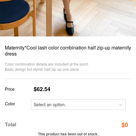
Maternity*Cool lash color combination half zip-up maternity
dress
Color combination details are included at the point.
Basic design but stylish half zip-up one piece
$62.54
Price
Color
$
0
Total
This product has been out of stock.