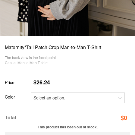
Maternity*Tail Patch Crop Man-to-Man T-Shirt
The back view is the focal point
Casual Man to Man T-shirt
$26.24
Price
Color
$
0
Total
This product has been out of stock.