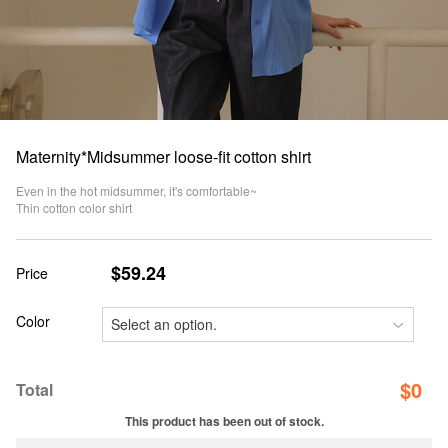
Maternity*Midsummer loose-fit cotton shirt
Even in the hot midsummer, it's comfortable~
Thin cotton color shirt
$59.24
Price
Color
$
0
Total
This product has been out of stock.