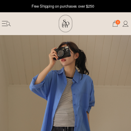
Free Shipping on purchases over $250
0
erwear
ST 50