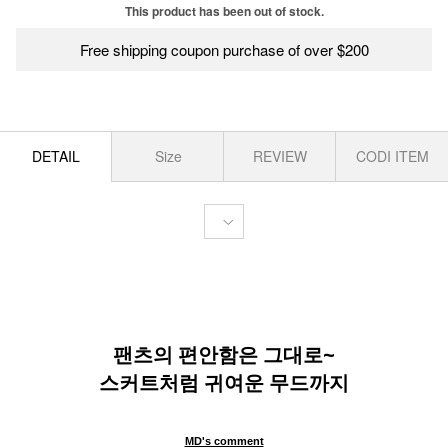
This product has been out of stock.
Free shipping coupon purchase of over $200
DETAIL
Size
REVIEW
CODI ITEM
팬츠의 편안함은 그대로~
스커트처럼 귀여운 무드까지
MD's comment