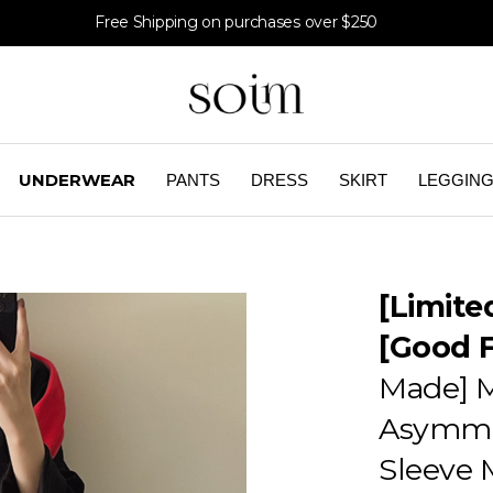
Free Shipping on purchases over $250
UNDERWEAR
PANTS
DRESS
SKIRT
LEGGIN
[Limite
[Good 
Made] M
Asymmet
Sleeve M