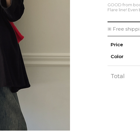
GOOD from body
Flare line! Even 
※ Free shipp
Price
Color
Total