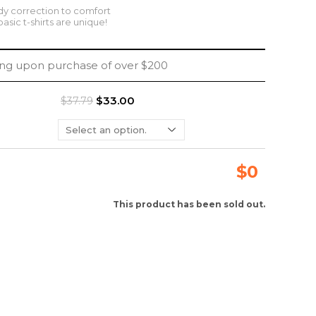
 correction to comfort
basic t-shirts are unique!
ing upon purchase of over $200
$33.00
$37.79
$
0
This product has been sold out.