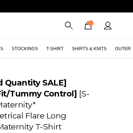
0
GS
STOCKINGS
T-SHIRT
SHIRTS & KNITS
OUTER
d Quantity SALE]
Fit/Tummy Control]
[S-
aternity*
rical Flare Long
aternity T-Shirt