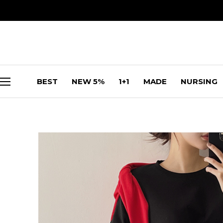
BEST
NEW 5%
1+1
MADE
NURSING