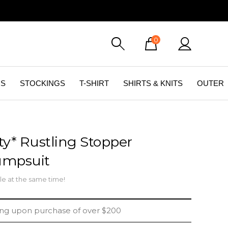
0
GS
STOCKINGS
T-SHIRT
SHIRTS & KNITS
OUTER
ty* Rustling Stopper
umpsuit
le at the same time!
ing upon purchase of over $200