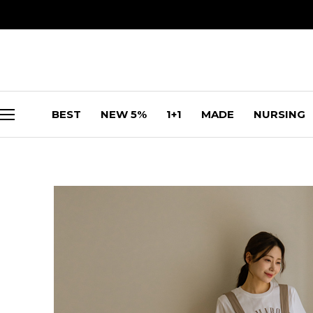
BEST
NEW 5%
1+1
MADE
NURSING