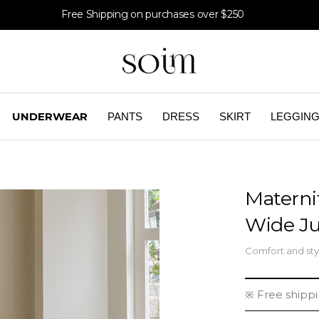
Free Shipping on purchases over $250
UNDERWEAR
PANTS
DRESS
SKIRT
LEGGIN
Materni
Wide J
Comfort and sty
※ Free shipp