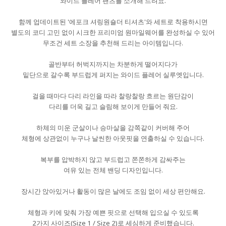
와이드 플레어 팬츠를 소개해 드려요.
함께 업데이트된 '에포크 셔링원숄더 티셔츠'와 세트로 착용하시면
별도의 코디 고민 없이 시크한 프리미엄 원마일웨어를 완성하실 수 있어
무조건 세트 소장을 추천해 드리는 아이템입니다.
골반부터 허벅지까지는 차분하게 떨어지다가
밑단으로 갈수록 부드럽게 퍼지는 와이드 플레어 실루엣입니다.
걸을 때마다 다리 라인을 따라 찰랑찰랑 흐르는 원단감이
다리를 더욱 길고 슬림해 보이게 만들어 줘요.
하체의 미운 군살이나 승마살을 감쪽같이 커버해 주어
체형에 상관없이 누구나 날씬한 아웃핏을 연출하실 수 있습니다.
복부를 압박하지 않고 부드럽고 쫀쫀하게 감싸주는
여유 있는 전체 밴딩 디자인입니다.
장시간 앉아있거나 활동이 많은 날에도 조임 없이 세상 편안해요.
체형과 키에 맞춰 가장 예쁜 핏으로 선택해 입으실 수 있도록
2가지 사이즈(Size 1 / Size 2)로 세심하게 준비했습니다.