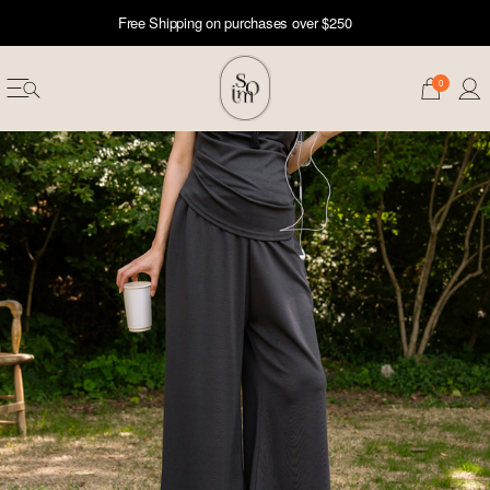
Free Shipping on purchases over $250
0
erwear
ST 50