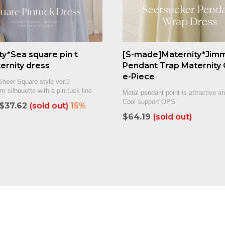
ty*Sea square pin t
[S-made]Maternity*Jim
ernity dress
Pendant Trap Maternity
e-Piece
Sheer Square style ver.2
im silhouette with a pin tuck line
Metal pendant point is attractive an
Cool support OPS
$37.62
(sold out)
15%
$64.19
(sold out)