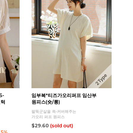
S-
임부복*티즈가오리퍼프 임산부
핀턱
원피스(숏/롱)
팔뚝군살을 쏙-커버해주는
가오리 퍼프 원피스
$29.60
(sold out)
5%