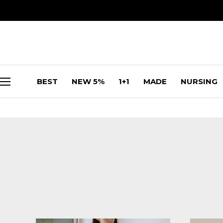
BEST
NEW 5%
1+1
MADE
NURSING