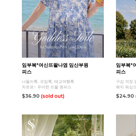
임부복*여신뜨왈나염 임산부원
임부복*
피스
피스
나들이룩, 모임룩, 태교여행룩
구김 걱정 
차르르~ 우아한 뜨왈 원피스
해지 워싱
$36.90
(sold out)
$24.90