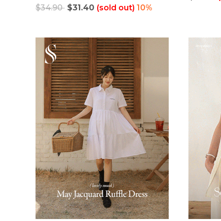
$34.90
$31.40
(sold out)
10%