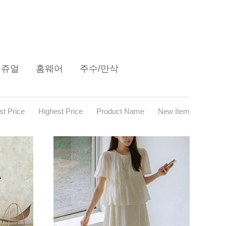
캐쥬얼
홈웨어
주수/만삭
t Price
Highest Price
Product Name
New Item