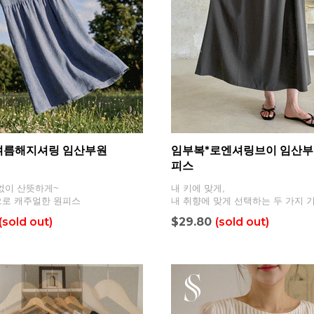
여름해지셔링 임산부원
임부복*로엔셔링브이 임산
피스
없이 산뜻하게~
내 키에 맞게,
으로 캐주얼한 원피스
내 취향에 맞게 선택하는 두 가지 
(sold out)
$29.80
(sold out)