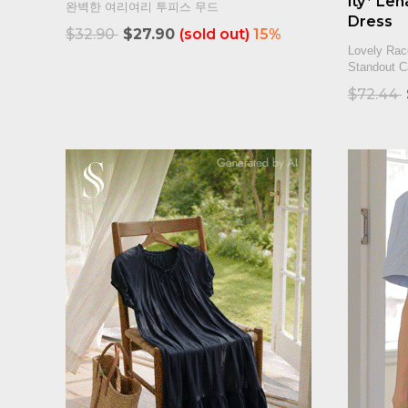
ity* Le
완벽한 여리여리 투피스 무드
Dress
$32.90
$27.90
(sold out)
15%
Lovely Rac
Standout 
$72.44