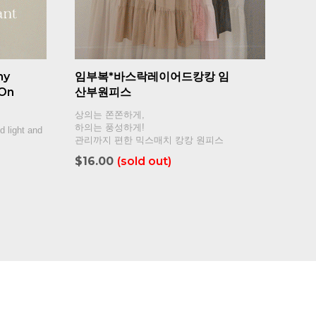
my
임부복*바스락레이어드캉캉 임
 On
산부원피스
상의는 쫀쫀하게,
하의는 풍성하게!
d light and
관리까지 편한 믹스매치 캉캉 원피스
$16.00
(sold out)