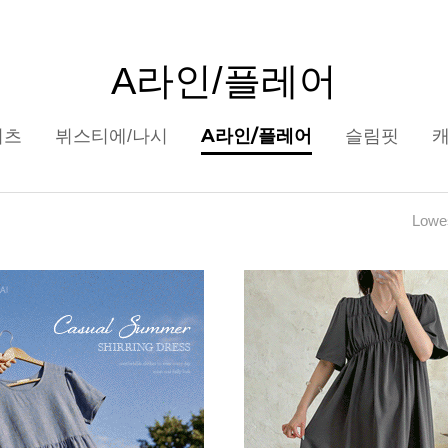
A라인/플레어
A라인/플레어
셔츠
뷔스티에/나시
슬림핏
Lowes