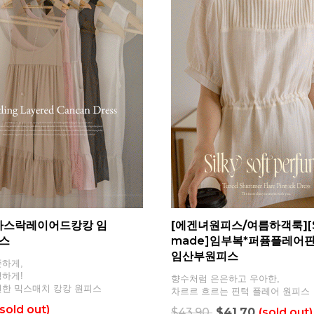
바스락레이어드캉캉 임
[에겐녀원피스/여름하객룩]
[
스
made]임부복*퍼퓸플레어
임산부원피스
하게,
하게!
향수처럼 은은하고 우아한,
편한 믹스매치 캉캉 원피스
차르르 흐르는 핀턱 플레어 원피스
(sold out)
$43.90
$41.70
(sold out)