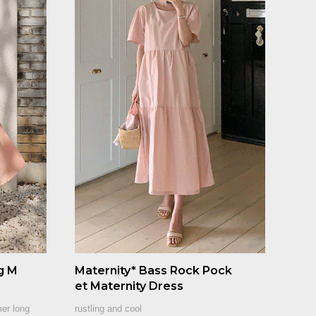
g M
Maternity* Bass Rock Pock
et Maternity Dress
mer long
rustling and cool