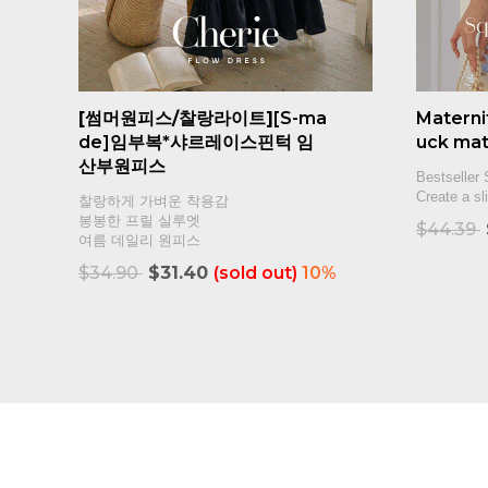
[썸머원피스/찰랑라이트]
[S-ma
Materni
de]임부복*샤르레이스핀턱 임
uck mat
산부원피스
Bestseller 
Create a sl
찰랑하게 가벼운 착용감
봉봉한 프릴 실루엣
$44.39
여름 데일리 원피스
$34.90
$31.40
(sold out)
10%