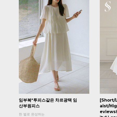
임부복*투피스같은 차르광택 임
[Short/
산부원피스
aist/Hi
eviews
한 벌로 완성하는