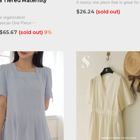
na Tiered Maternity
A roomy one piece that is great for
$26.24
(sold out)
e organization
Cancan One Piece~~
$65.67
(sold out)
9%