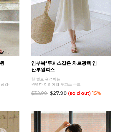
부원
임부복*투피스같은 차르광택 임
산부원피스
한 벌로 완성하는
기장감-
완벽한 여리여리 투피스 무드
$32.90
$27.90
(sold out)
15%