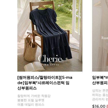
[썸머원피스/찰랑라이트]
[S-ma
임부복*
de]임부복*샤르레이스핀턱 임
산부원피
산부원피스
상의는 쫀쫀
하의는 풍성
찰랑하게 가벼운 착용감
관리까지 
봉봉한 프릴 실루엣
여름 데일리 원피스
$16.00