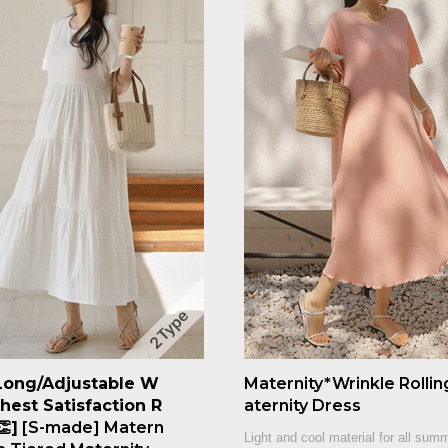
Long/Adjustable W
Maternity*Wrinkle Rollin
ghest Satisfaction R
aternity Dress
]
[S-made] Matern
Light and cool material for all sum