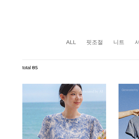
ALL
핏조절
니트
85
total