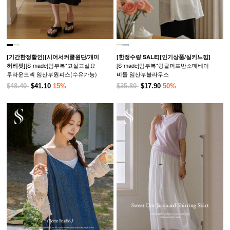
[기간한정할인]
[시어서커쿨원단/개미
[한정수량 SALE]
[인기상품/실키느낌]
[S-made]임부복*고실고실요
[S-made]임부복*링클퍼프반소매베이
허리핏]
루라운드넥 임산부원피스(수유가능)
비돌 임산부블라우스
$48.40
$41.10
15%
$35.80
$17.90
50%