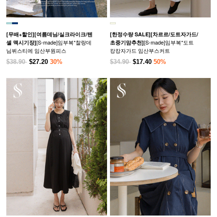
[무배+할인]
[여름데님/실크라이크/텐
[한정수량 SALE]
[차르르/도트자가드/
[S-made]임부복*찰랑데
[S-made]임부복*도트
셀 맥시기장]
초중기맘추천]
님뷔스티에 임산부원피스
캉캉자가드 임산부스커트
$38.90
$27.20
30%
$34.90
$17.40
50%