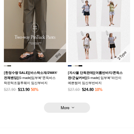
[한정수량 SALE]
[바스락소재/2WAY/
[자사몰 단독판매][여름반바지/쫀득스
[S-made]임부복*쫀득바스
[S-made] 임부복*라인이
전체밴딩]
판/군살커버]
락핀턱조절투웨이 임산부바지
예쁜썸머 임산부반바지
$27.90
$13.90
50%
$27.60
$24.80
10%
More