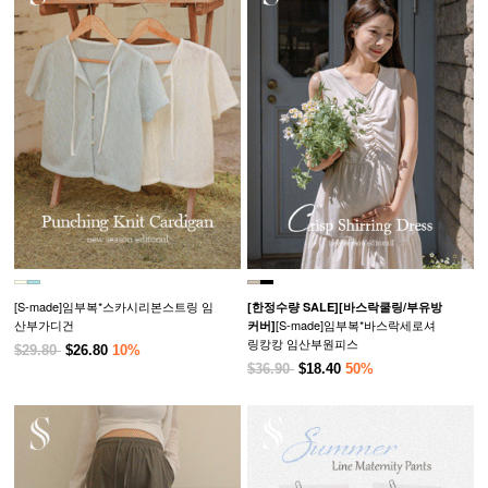
[S-made]임부복*스카시리본스트링 임
[한정수량 SALE]
[바스락쿨링/부유방
산부가디건
[S-made]임부복*바스락세로셔
커버]
링캉캉 임산부원피스
$29.80
$26.80
10%
$36.90
$18.40
50%