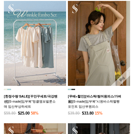
[한정수량 SALE]
[꾸안꾸세트/극강텐
[무배+할인]
[바스락/썸머원피스/가벼
[S-made]임부복*링클엠보벌룬소
[S-made]임부복*시원바스락멜빵
션]
움]
매 임산부상하세트
포인트 임산부원피스
$59.80
$25.00
58%
$39.80
$33.80
15%