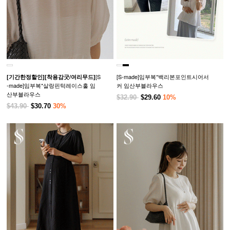
[S
[S-made]임부복*백리본포인트시어서
[기간한정할인]
[착용감굿/여리무드]
-made]임부복*살랑핀턱레이스훌 임
커 임산부블라우스
산부블라우스
$32.90
$29.60
10%
$43.90
$30.70
30%