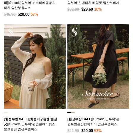
[S-made]임부복*뷔스티에멜빵스
임부복*린넨터치 배럴핏 임산부바지
피]
티치 임산부원피스
$32.90
$29.60
10%
$46.90
$20.00
57%
[S-made]임부복*펜
[한정수량 SALE]
[핫썸머구원템/텐션
[한정수량 SALE]
[S-made]임부복*편안한여리핏스
던트벌룬캉캉지지미 임산부원피스
굿]
모크밴딩 임산부원피스
$42.90
$20.00
53%