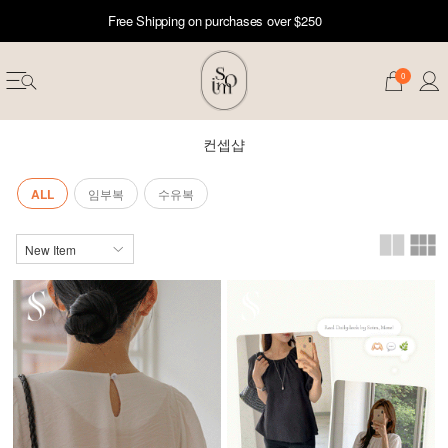
Free Shipping on purchases over $250
0
컨셉샵
ALL
임부복
수유복
erwear
ST 50