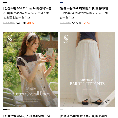
[한정수량 SALE]
[바스락/핫썸머/수유
[한정수량 SALE]
[트렌치핏/고퀄리티]
[S-made]임부복*라이트바스락
[S-made]임부복*린넨더블바바리핏 임
가능]
반오픈 임산부원피스
산부원피스
$43.90
$26.30
40%
$58.90
$15.00
75%
[S-made]
[한정수량 SALE]
[사계절레이어드/패
[린넨팬츠/배럴핏/조절가능]