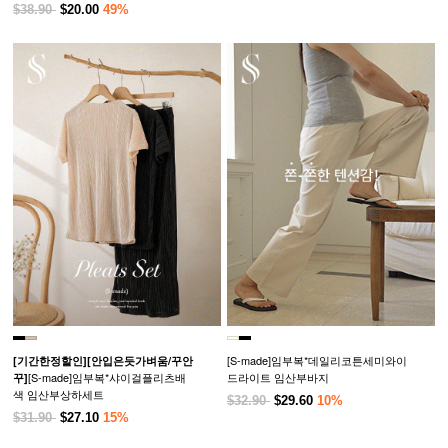
$38.90
$20.00
49%
[S-made]임부복*데일리코튼세미와이
[기간한정할인]
[안입은듯가벼움/꾸안
[S-made]임부복*샤이걸플리츠배
드라이트 임산부바지
꾸]
색 임산부상하세트
$32.90
$29.60
10%
$31.90
$27.10
15%