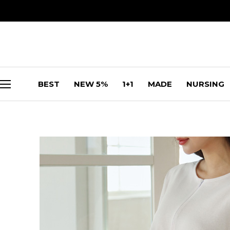
BEST
NEW 5%
1+1
MADE
NURSING