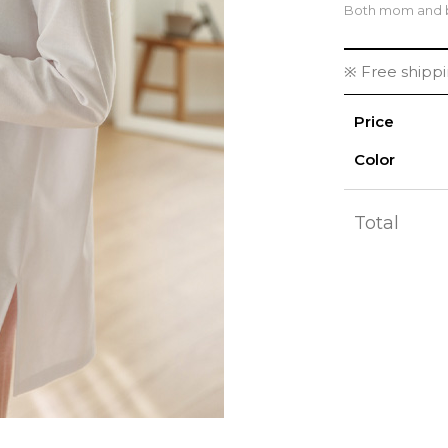
Both mom and b
※ Free shipp
Price
Color
Total