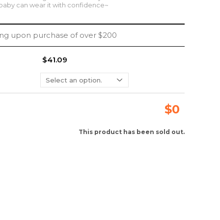
aby can wear it with confidence~
ing upon purchase of over $200
$41.09
$
0
This product has been sold out.