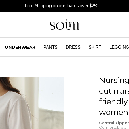
Free Shipping on purchases over $250
UNDERWEAR
PANTS
DRESS
SKIRT
LEGGIN
Nursing
cut nurs
friendly
women) 
Central zippe
Comfortable and 