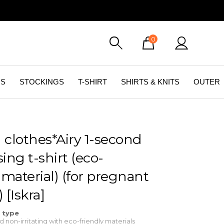
0
GS
STOCKINGS
T-SHIRT
SHIRTS & KNITS
OUTER
 clothes*Airy 1-second
ing t-shirt (eco-
 material) (for pregnant
[Iskra]
r type
non-irritating with eco-friendly materials