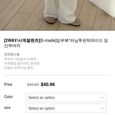
[2WAY/사계절팬츠]
[S-made]임부복*러닝투핀턱와이드 임
산부바지
전체밴드형
투핀턱 디테일이 더해져
하루종일 움직여도 편안한
데일리 트레이닝 팬츠
$40.96
Price
$45.60
Color
size