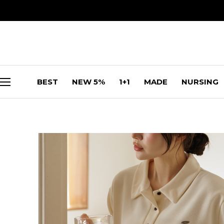
BEST
NEW 5%
1+1
MADE
NURSING