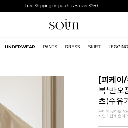
Free Shipping on purchases over $250
UNDERWEAR
PANTS
DRESS
SKIRT
LEGGIN
[피케이
복*반오
츠(수유
꾸미지 않아도 정돈
자연스럽게 손이 