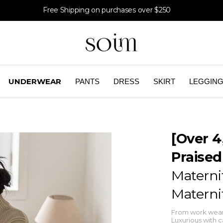
Free Shipping on purchases over $250
UNDERWEAR
PANTS
DRESS
SKIRT
LEGGIN
[Over 4
Praised
Materni
Materni
From work wear,
Luxurious with 