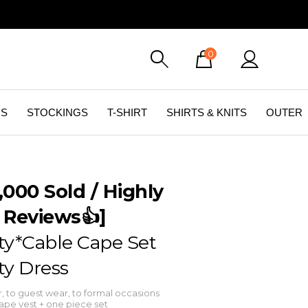
0
GS
STOCKINGS
T-SHIRT
SHIRTS & KNITS
OUTER
,000 Sold / Highly
 Reviews👍]
ty*Cable Cape Set
ty Dress
 to guest wear, to formal occasions
cape vest + one piece set