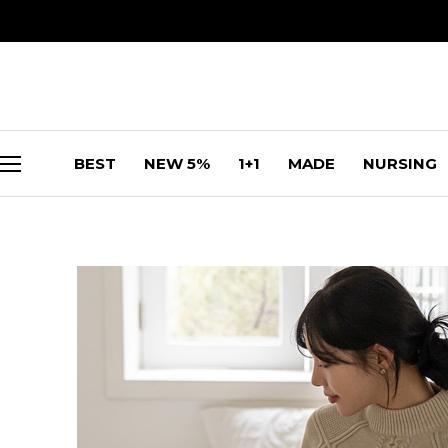
BEST
NEW 5%
1+1
MADE
NURSING