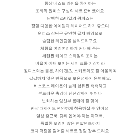
항상 베스트 라인을 차지하는
조끼와 원피스 구성의 세트 준비했어요.
담백한 스타일의 원피스는
정말 다양한 아이템과 레이어드 하기 좋으며
원피스 상단은 유연한 골지 짜임으로
슬림한 라인감을 살려드리구요.
체형을 여리여리하게 커버해 주는
세련된 케이프 스타일의 조끼는
비율이 예뻐 보이는 세미 크롭 기장이라
원피스와는 물론, 하이 팬츠, 스커트와도 잘 어울리며
갑갑하지 않은 반목으로 보온성까지 완벽해요.
비스코스 레이온이 높게 함유된 촉촉하고
부드러운 촉감에 텐션감까지 뛰어나
변화하는 임신부 몸매에 잘 맞아
만삭 때까지도 편안하게 착용하실 수 있어요.
일상 출근룩, 갖춰 입어야 하는 하객룩,
특별한 모임이 많은 연말연초까지
코디 걱정을 덜어줄 세트로 정말 강추 드려요.