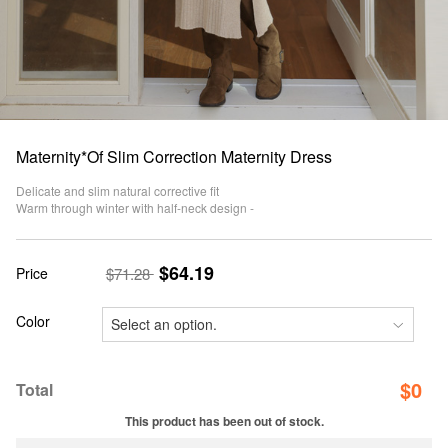
Maternity*Of Slim Correction Maternity Dress
Delicate and slim natural corrective fit
Warm through winter with half-neck design -
$64.19
Price
$71.28
Color
$
0
Total
This product has been out of stock.