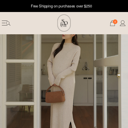
Free Shipping on purchases over $250
0
erwear
ST 50