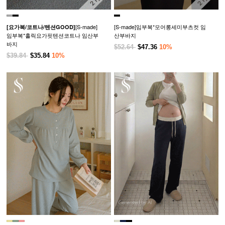
[S-made]
[S-made]임부복*모어롱세미부츠컷 임
[요가복/코트나/텐션GOOD]
임부복*홀릭요가핏텐션코트나 임산부
산부바지
바지
$52.64
$47.36
10%
$39.84
$35.84
10%