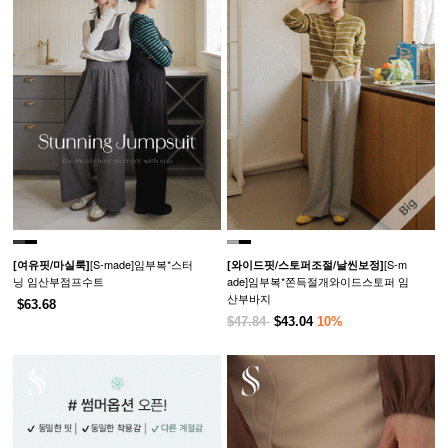
[S-made]임부복*스터
[S-m
[여유핏/마실룩]
[와이드핏/스토퍼조절/날씬보정]
닝 임산부점프수트
ade]임부복*쫀득절개와이드스토퍼 임
산부바지
$63.68
$47.84
$43.04
10%