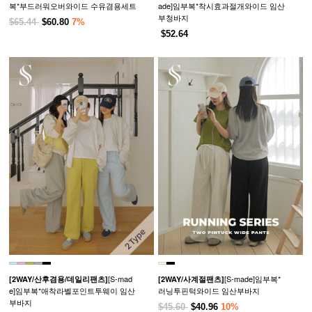
복*부드러워오버와이드 수유겸용세트
ade]임부복*착시효과절개와이드 임산
부청바지
$65.44
$60.80
7%
$52.64
[S-mad
[S-made]임부복*
[2WAY/산후겸용/데일리팬츠]
[2WAY/사계절팬츠]
e]임부복*애착라벨포인트투웨이 임산
러닝투핀턱와이드 임산부바지
부바지
$45.60
$40.96
10%