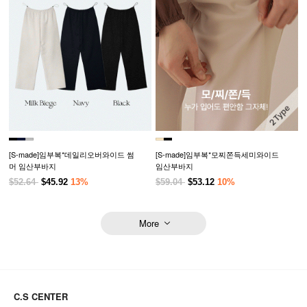
[S-made]임부복*데일리오버와이드 썸
[S-made]임부복*모찌쫀득세미와이드
머 임산부바지
임산부바지
$52.64
$45.92
13%
$59.04
$53.12
10%
More
C.S CENTER