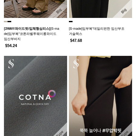
[S-ma
[S-made]임부복*데일리편한 임산부조
[2WAY/와이드핏/입체형심리스]
de]임부복*코튼라벨투웨이롱와이드
거슬랙스
임산부바지
$47.68
$54.24