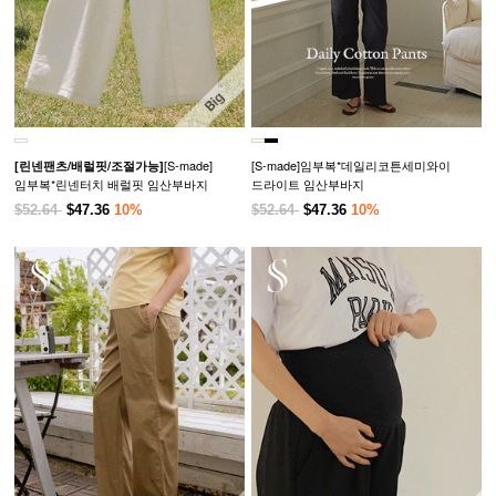
[S-made]
[S-made]임부복*데일리코튼세미와이
[린넨팬츠/배럴핏/조절가능]
임부복*린넨터치 배럴핏 임산부바지
드라이트 임산부바지
$52.64
$47.36
10%
$52.64
$47.36
10%