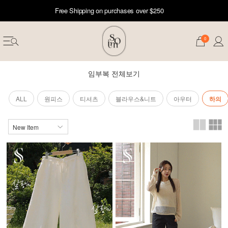
Free Shipping on purchases over $250
0
임부복 전체보기
ALL
원피스
티셔츠
블라우스&니트
아우터
하의
erwear
ST 50