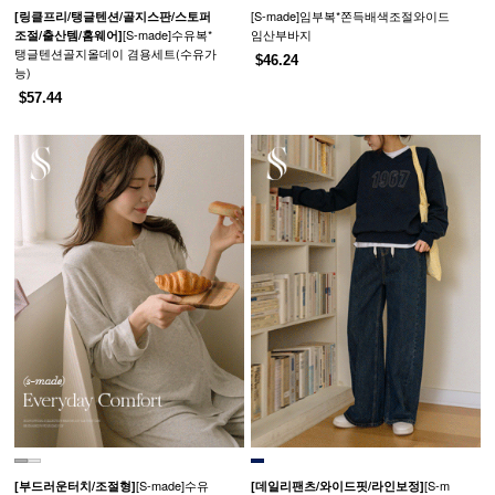
[S-made]임부복*쫀득배색조절와이드
[링클프리/탱글텐션/골지스판/스토퍼
[S-made]수유복*
임산부바지
조절/출산템/홈웨어]
탱글텐션골지올데이 겸용세트(수유가
$46.24
능)
$57.44
[S-made]수유
[S-m
[부드러운터치/조절형]
[데일리팬츠/와이드핏/라인보정]