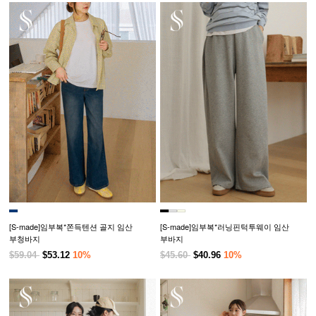
[S-made]임부복*쫀득텐션 골지 임산
[S-made]임부복*러닝핀턱투웨이 임산
부청바지
부바지
$59.04
$53.12
10%
$45.60
$40.96
10%