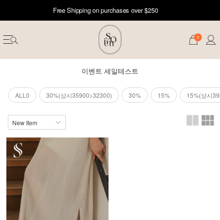
Free Shipping on purchases over $250
0
이벤트 세일테스트
ALL0
30%(상시35900>32300)
30%
15%
15%(상시398
erwear
ST 50