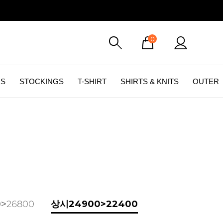
0
GS
STOCKINGS
T-SHIRT
SHIRTS & KNITS
OUTER
상시24900>22400
>26800