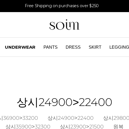
Free Shipping on purchases over $250
UNDERWEAR
PANTS
DRESS
SKIRT
LEGGIN
상시24900>22400
36900>33200
상시24900>22400
상시29800
상시35900>32300
상시23900>21500
원복