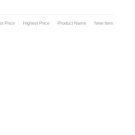
t Price
Highest Price
Product Name
New Item