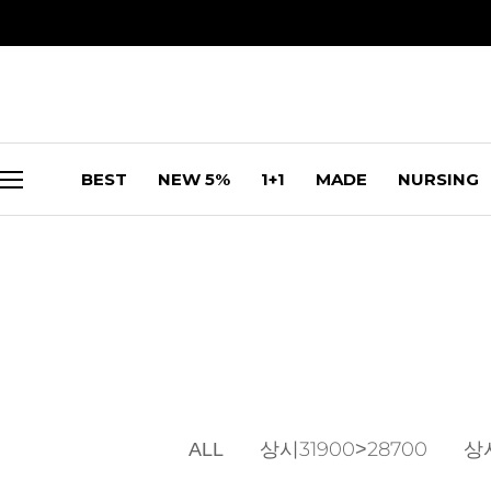
BEST
NEW 5%
1+1
MADE
NURSING
ALL
상시31900>28700
상시