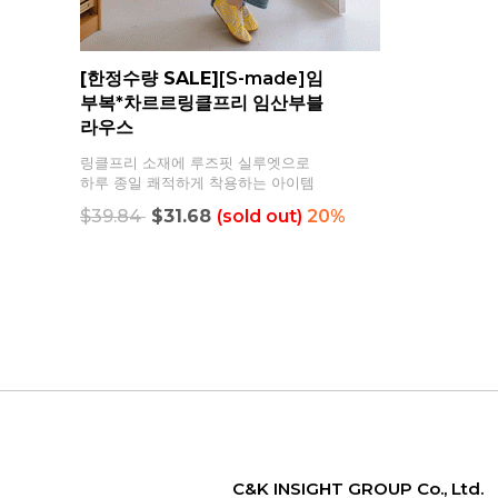
[한정수량 SALE]
[S-made]임
부복*차르르링클프리 임산부블
라우스
링클프리 소재에 루즈핏 실루엣으로
하루 종일 쾌적하게 착용하는 아이템
$39.84
$31.68
(sold out)
20%
C&K INSIGHT GROUP Co., Ltd.