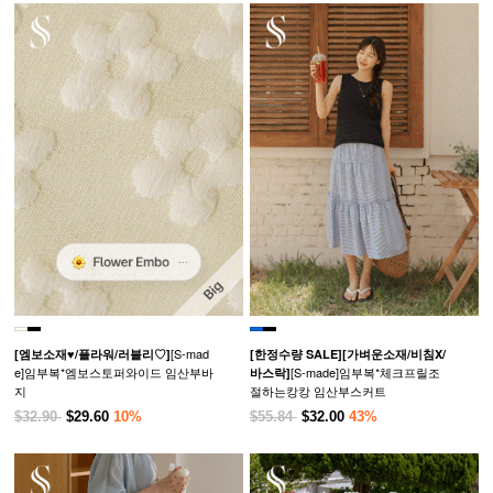
[S-mad
[엠보소재♥/플라워/러블리♡]
[한정수량 SALE]
[가벼운소재/비침X/
e]임부복*엠보스토퍼와이드 임산부바
[S-made]임부복*체크프릴조
바스락]
지
절하는캉캉 임산부스커트
$32.90
$29.60
10%
$55.84
$32.00
43%