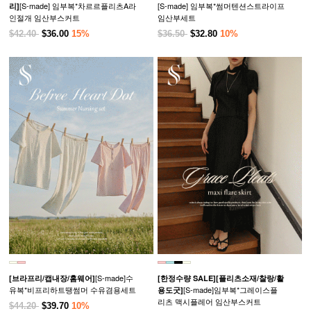
[S-made] 임부복*차르르플리츠A라
[S-made] 임부복*썸머텐션스트라이프
리]
인절개 임산부스커트
임산부세트
$42.40
$36.00
15%
$36.50
$32.80
10%
[S-made]수
[브라프리/캡내장/홈웨어]
[한정수량 SALE]
[플리츠소재/찰랑/활
유복*비프리하트땡썸머 수유겸용세트
[S-made]임부복*그레이스플
용도굿]
리츠 맥시플레어 임산부스커트
$44.20
$39.70
10%