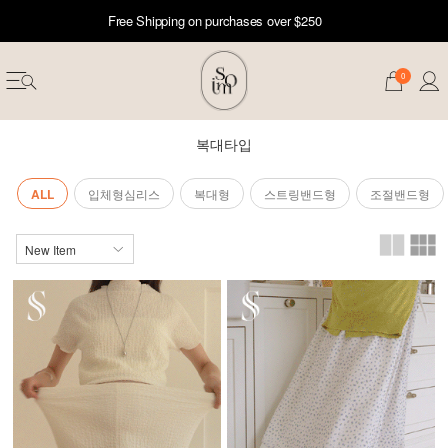
Free Shipping on purchases over $250
0
복대타입
ALL
입체형심리스
복대형
스트링밴드형
조절밴드형
erwear
ST 50