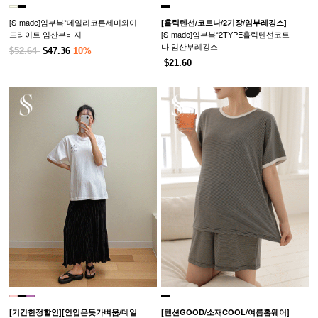
[S-made]임부복*데일리코튼세미와이
[홀릭텐션/코트나/2기장/임부레깅스]
드라이트 임산부바지
[S-made]임부복*2TYPE홀릭텐션코트
나 임산부레깅스
$52.64
$47.36
10%
$21.60
[기간한정할인]
[안입은듯가벼움/데일
[텐션GOOD/소재COOL/여름홈웨어]