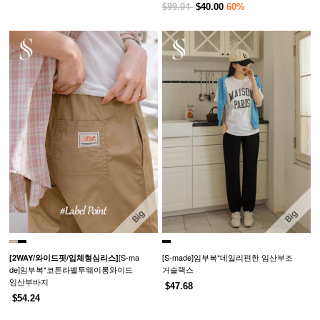
$99.04
$40.00
60%
[S-ma
[S-made]임부복*데일리편한 임산부조
[2WAY/와이드핏/입체형심리스]
de]임부복*코튼라벨투웨이롱와이드
거슬랙스
임산부바지
$47.68
$54.24