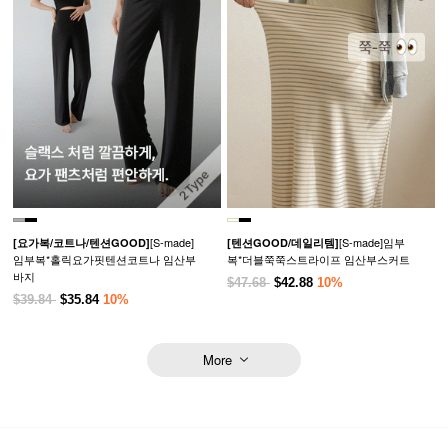
[S-made]
[S-made]임부
[요가복/코트나/텐션GOOD]
[텐션GOOD/데일리템]
임부복*홀릭요가핏텐션코트나 임산부
복*더블쭉쭉스트라이프 임산부스커트
바지
$47.68
$42.88
10%
$39.84
$35.84
10%
More