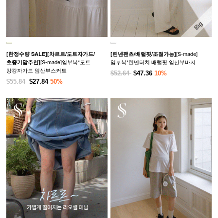
[S-made]
[한정수량 SALE]
[차르르/도트자가드/
[린넨팬츠/배럴핏/조절가능]
[S-made]임부복*도트
임부복*린넨터치 배럴핏 임산부바지
초중기맘추천]
캉캉자가드 임산부스커트
$52.64
$47.36
10%
$55.84
$27.84
50%