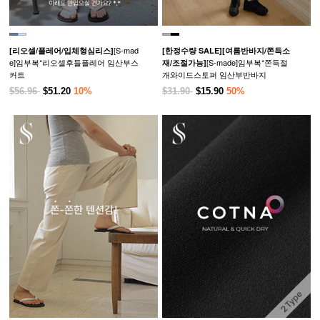
[S-mad
[리오셀/플레어/입체형심리스]
[한정수량 SALE]
[여름반바지/쫀득소
e]임부복*리오셀후들플레어 임산부스
[S-made]임부복*쫀득절
재/조절가능]
커트
개와이드스토퍼 임산부반바지
$56.96
$51.20
10%
$31.90
$15.90
50%