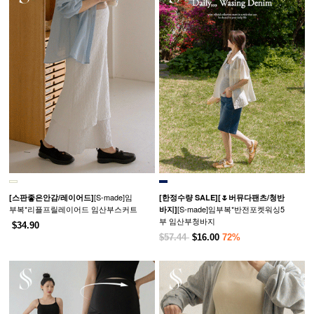
[S-made]임
[스판좋은안감/레이어드]
[한정수량 SALE]
[🌷버뮤다팬츠/청반
부복*리플프릴레이어드 임산부스커트
[S-made]임부복*반전포켓워싱5
바지]
부 임산부청바지
$34.90
$57.44
$16.00
72%