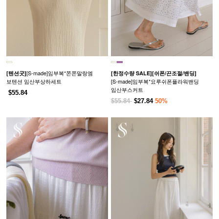
[S-made]임부복*쫀쫀말랑엠
[텐션굿]
[한정수량 SALE]
[쉬폰/끈조절/밴딩]
보텐션 임산부상하세트
[S-made]임부복*요루쉬폰플라워밴딩
임산부스커트
$55.84
$55.84
$27.84
50%