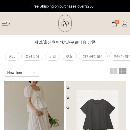
Free Shipping on purchases over $250
0
세일/출산육아/핫딜/무료배송 상품
ALL
출산육아
세일
핫딜
기간한정할인
판매가 꺽
erwear
ST 50