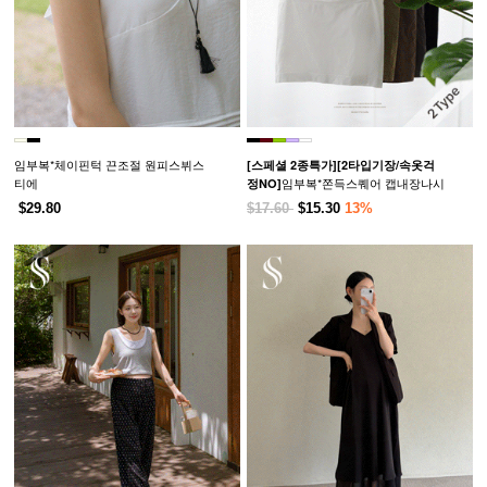
임부복*체이핀턱 끈조절 원피스뷔스
[스페셜 2종특가]
[2타입기장/속옷걱
티에
임부복*쫀득스퀘어 캡내장나시
정NO]
$29.80
$17.60
$15.30
13%