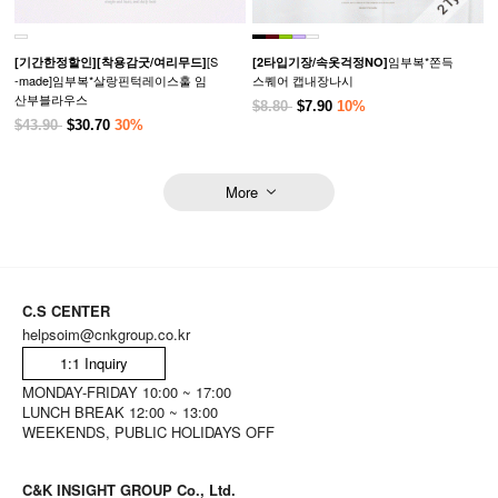
[S
임부복*쫀득
[기간한정할인]
[착용감굿/여리무드]
[2타입기장/속옷걱정NO]
-made]임부복*살랑핀턱레이스훌 임
스퀘어 캡내장나시
산부블라우스
$8.80
$7.90
10%
$43.90
$30.70
30%
More
C.S CENTER
helpsoim@cnkgroup.co.kr
1:1 Inquiry
MONDAY-FRIDAY 10:00 ~ 17:00
LUNCH BREAK 12:00 ~ 13:00
WEEKENDS, PUBLIC HOLIDAYS OFF
C&K INSIGHT GROUP Co., Ltd.