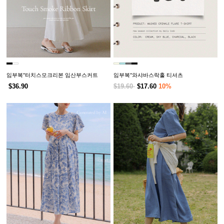
임부복*터치스모크리본 임산부스커트
임부복*와샤바스락훌 티셔츠
$36.90
$19.60
$17.60
10%