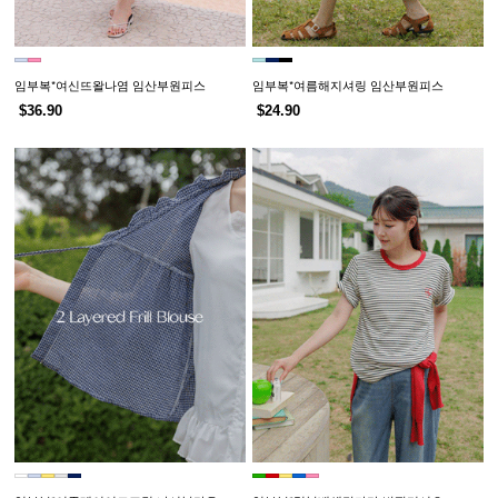
임부복*여신뜨왈나염 임산부원피스
임부복*여름해지셔링 임산부원피스
$36.90
$24.90