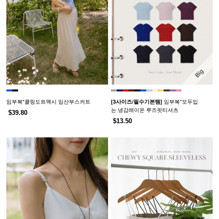
임부복*쿨링도트맥시 임산부스커트
임부복*모두입
[3사이즈/필수기본템]
는 냉감레이온 루즈핏티셔츠
$39.80
$13.50