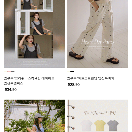
임부복*크러쉬바스락셔링 레이어드
임부복*하트도트밴딩 임산부바지
임산부원피스
$28.90
$34.90