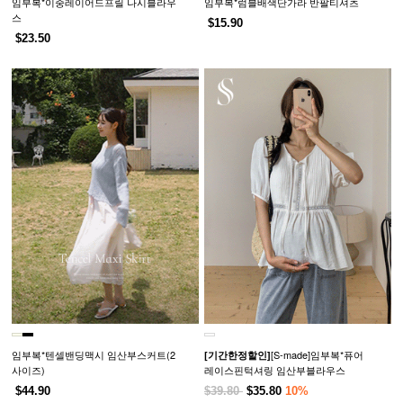
임부복*이중레이어드프릴 나시블라우
임부복*럼블배색단가라 반팔티셔츠
스
$15.90
$23.50
임부복*텐셀밴딩맥시 임산부스커트(2
[S-made]임부복*퓨어
[기간한정할인]
사이즈)
레이스핀턱셔링 임산부블라우스
$44.90
$39.80
$35.80
10%