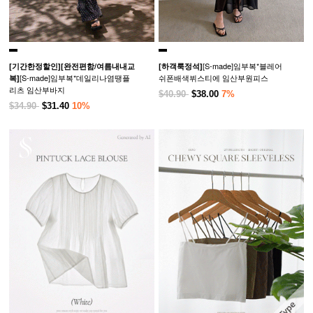
[S-made]임부복*블레어
[기간한정할인]
[완전편함/여름내내교
[하객룩정석]
[S-made]임부복*데일리나염땡플
쉬폰배색뷔스티에 임산부원피스
복]
리츠 임산부바지
$40.90
$38.00
7%
$34.90
$31.40
10%