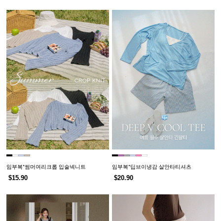
임부복*썸머여리크롭 입술넥니트
임부복*딥브이냉감 살안타티셔츠
$15.90
$20.90