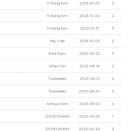
Yi Rang Kim
2023-10-20
2
Yi Rang Kim
2023-10-20
2
Yi Rang Kim
2023-10-17
3
hey ri lee
2023-10-03
2
Elisa Nam
2023-09-22
3
Jillian Tan
2023-08-16
2
Twoweeks
2023-06-21
4
Twoweeks
2023-06-20
5
Ahhyun Kim
2023-05-02
4
DOYEON KIM
2023-04-25
1
DOYEON KIM
2023-04-24
3