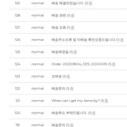
129
normal
배송 해결되었습니다.
(1)
128
normal
배송 관련
(1)
127
normal
배송 조회
(1)
126
normal
배송주소오류 및 미배송 확인요청드립니다
(1)
125
normal
배송예정일
(1)
124
normal
Order: 20230804_CE9_0000019
(1)
123
normal
오배송
(1)
122
normal
배송문의
(1)
121
normal
When can i get my items by?
(1)
120
normal
배송취소 부탁드립니다.
(1)
119
normal
배송문의
(1)