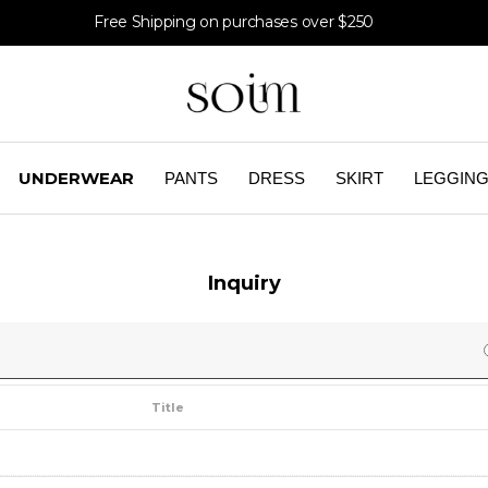
Free Shipping on purchases over $250
UNDERWEAR
PANTS
DRESS
SKIRT
LEGGIN
Inquiry
Title