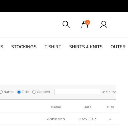
0
GS
STOCKINGS
T-SHIRT
SHIRTS & KNITS
OUTER
Name
Title
Content
initialize
Name
Date
Hits
Annie Ahn
2023-11-03
4